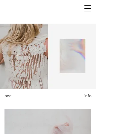
peel
info